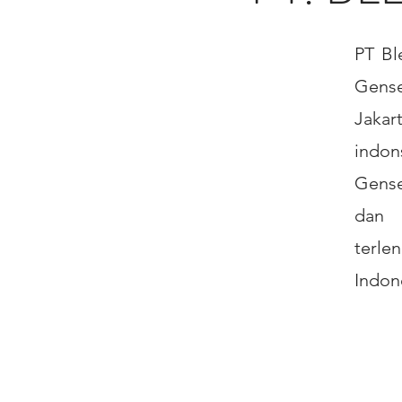
PT Bl
Gense
Jakar
indon
Gense
dan 
terle
Indon