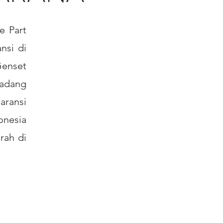
e Part
nsi di
Genset
cadang
aransi
nesia
rah di