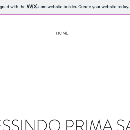
igned with the
.com
website builder. Create your website today.
ART
HOME
TENTANG KAMI
PRODU
O PRIMA SARANA
LESSINDO PRIMA 