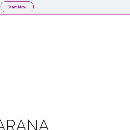
Start Now
K KAMI
HUBUNGI KAMI
BLOG
SARANA