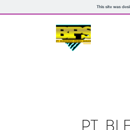
This site was des
SPARE P
GENSET
KUBOTA
PT. BLESSIND
PT. B